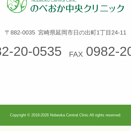
〒882-0035
宮崎県延岡市日の出町1丁目24-11
82-20-0535
0982-2
FAX
Copyright © 2018-2026 Nobeoka Central Clinic All rights reserved.